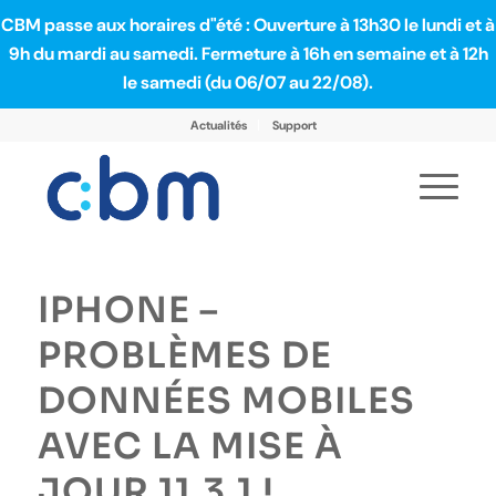
CBM passe aux horaires d"été : Ouverture à 13h30 le lundi et à
9h du mardi au samedi. Fermeture à 16h en semaine et à 12h
le samedi (du 06/07 au 22/08).
Actualités
Support
IPHONE –
PROBLÈMES DE
DONNÉES MOBILES
AVEC LA MISE À
JOUR 11.3.1 !